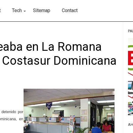
t
Tech
Sitemap
Contact
PA
jeaba en La Romana
e Costasur Dominicana
 detenido por
minicana, en
AH