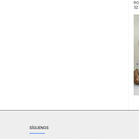
RO
52
SÍGUENOS