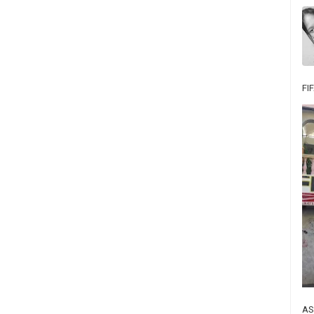
FI
AS