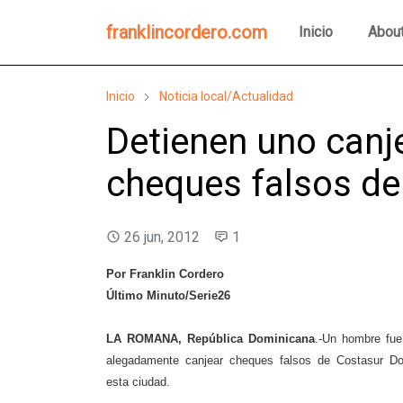
franklincordero.com
Inicio
Abou
Inicio
Noticia local/Actualidad
Detienen uno can
cheques falsos d
26 jun, 2012
1
Por Franklin Cordero
Último Minuto/Serie26
LA ROMANA, República Dominicana
.-Un hombre fue
alegadamente canjear cheques falsos de Costasur Do
esta ciudad.