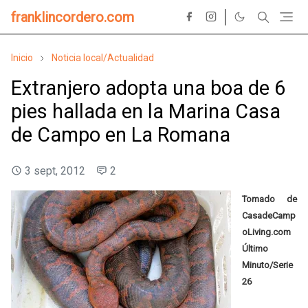
franklincordero.com
Inicio
Noticia local/Actualidad
Extranjero adopta una boa de 6
pies hallada en la Marina Casa
de Campo en La Romana
3 sept, 2012
2
Tomado de
CasadeCamp
oLiving.com
Último
Minuto/Serie
26