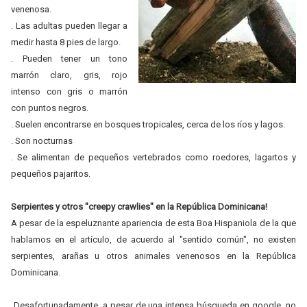
venenosa.
. Las adultas pueden llegar a
medir hasta 8 pies de largo.
. Pueden tener un tono
marrón claro, gris, rojo
intenso con gris o marrón
con puntos negros.
. Suelen encontrarse en bosques tropicales, cerca de los ríos y lagos.
. Son nocturnas
. Se alimentan de pequeños vertebrados como roedores, lagartos y
pequeños pajaritos.
Serpientes y otros "creepy crawlies" en la República Dominicana!
A pesar de la espeluznante apariencia de esta Boa Hispaniola de la que
hablamos en el artículo, de acuerdo al "sentido común", no existen
serpientes, arañas u otros animales venenosos en la República
Dominicana.
Desafortunadamente, a pesar de una intensa búsqueda en google, no