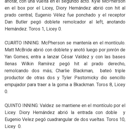
anotar, con una vuelta en el segundo acto. Kyle McPherson
en el box por el Licey, Diory Hernández abrió con hit al
prado central; Eugenio Vélez fue ponchado y el receptor
Dan Butler pegó doblete remolcador al left, anotando
Hernández. Toros 1, Licey 0.
CUARTO INNING: McPherson se mantenía en el montículo.
Matt McBride abrió con doblete y anotó luego por jonrón de
Yan Gomes; entra a lanzar César Valdez y con las bases
llenas Wilkin Ramírez pegó hit al prado derecho,
remolcando dos más; Charlie Blackman, bateó triple
productor de otras dos y Tyler Pastornicky dio sencillo
empujador para traer a la goma a Bkackman. Toros 8, Licey
0.
QUINTO INNING: Valdez se mantiene en el montículo por el
Licey. Diory Hernández abrió la entrada con doble y
Eugenio Velez pegó cuadrangular de dos vueltas. Toros 10,
Licey 0.