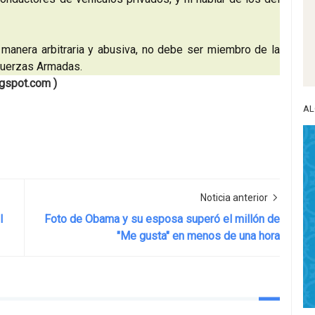
nera arbitraria y abusiva, no debe ser miembro de la
s Fuerzas Armadas.
ogspot.com )
AL
Noticia anterior
l
Foto de Obama y su esposa superó el millón de
"Me gusta" en menos de una hora