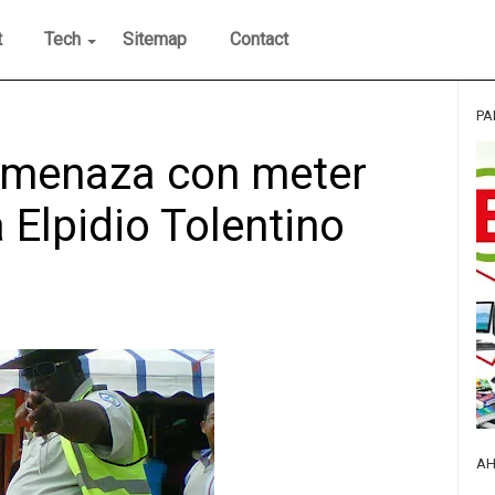
t
Tech
Sitemap
Contact
PA
amenaza con meter
 Elpidio Tolentino
AH