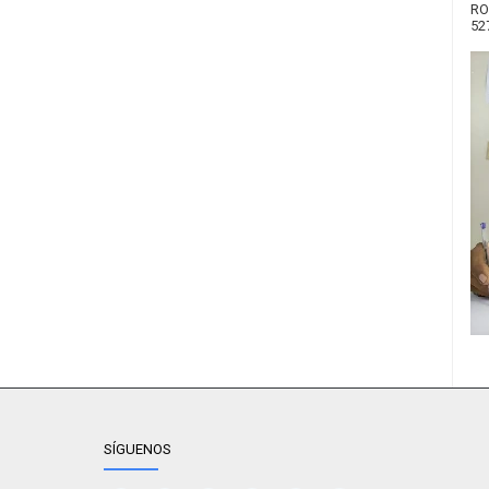
RO
52
SÍGUENOS