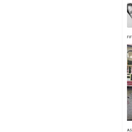
FI
AS