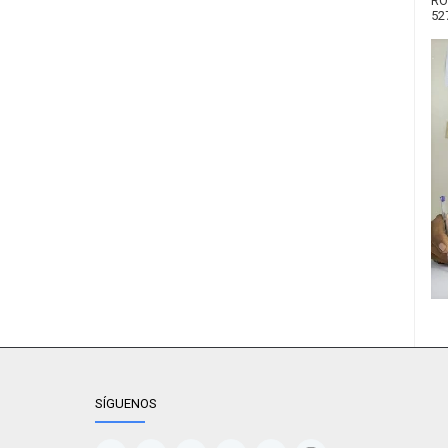
RO
52
SÍGUENOS