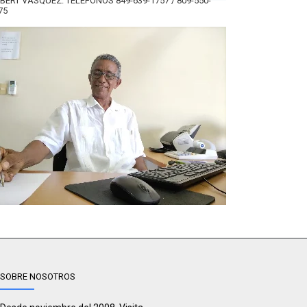
BERT VÁSQUEZ. TELÉFONOS 849-639-1757 / 809-550-
75
SOBRE NOSOTROS