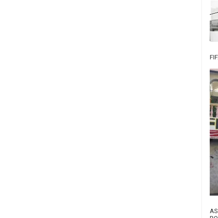
FI
AS