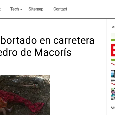
t
Tech
Sitemap
Contact
PA
bortado en carretera
dro de Macorís
AH