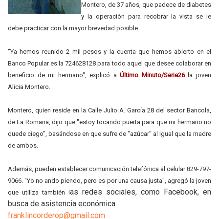
Montero, de 37 años, que padece de diabetes
y la operación para recobrar la vista se le
debe practicar con la mayor brevedad posible.
"Ya hemos reunido 2 mil pesos y la cuenta que hemos abierto en el
Banco Popular es la 724628128 para todo aquel que desee colaborar en
beneficio de mi hermano", explicó a
Último Minuto/Serie26
la joven
Alicia Montero.
Montero, quien reside en la Calle Julio A. García 28 del sector Bancola,
de La Romana, dijo que "estoy tocando puerta para que mi hermano no
quede ciego", basándose en que sufre de "azúcar" al igual que la madre
de
amb
os
.
Además
, pueden establecer comunicación telefónica al celular 829-797-
9066. "Yo no ando piendo, pero es por una causa justa", agregó la
joven
as redes sociales, como Facebook, en
que
utiliza
también l
busca de asistencia económica.
franklincorderop@gmail.com