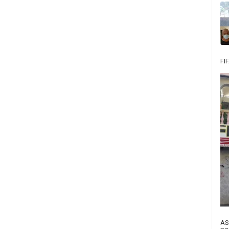
FI
AS