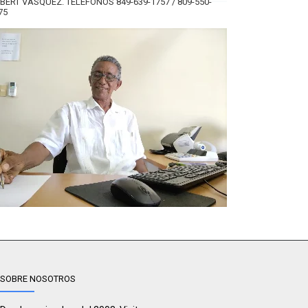
BERT VÁSQUEZ. TELÉFONOS 849-639-1757 / 809-550-
75
SOBRE NOSOTROS