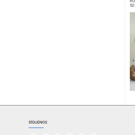
RO
52
SÍGUENOS