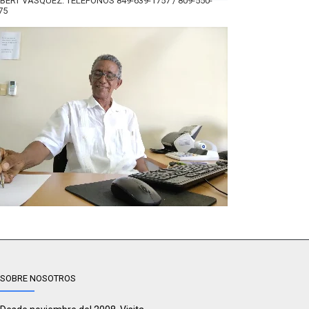
BERT VÁSQUEZ. TELÉFONOS 849-639-1757 / 809-550-
75
SOBRE NOSOTROS