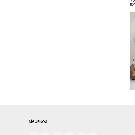
RO
52
SÍGUENOS