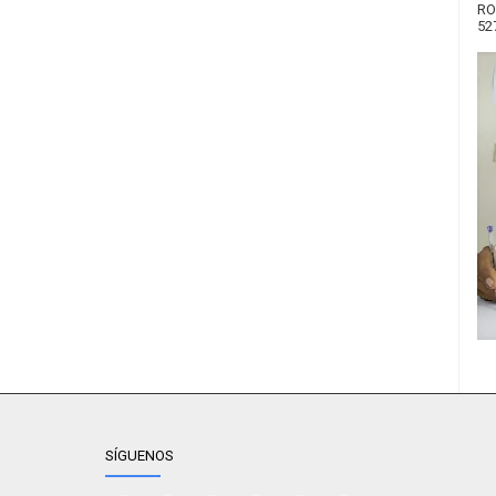
RO
52
SÍGUENOS