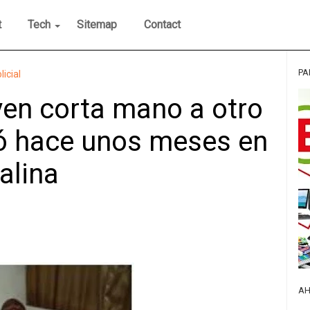
t
Tech
Sitemap
Contact
PA
licial
en corta mano a otro
ó hace unos meses en
alina
AH