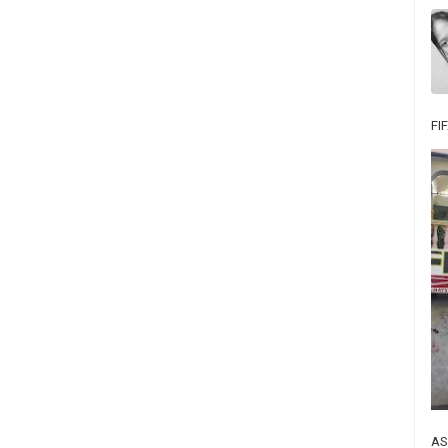
FI
AS