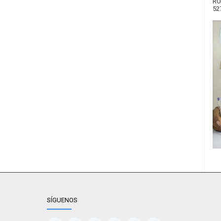
RO
52
SÍGUENOS