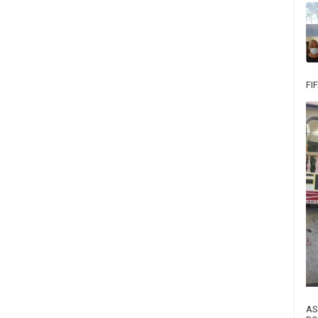
FI
AS