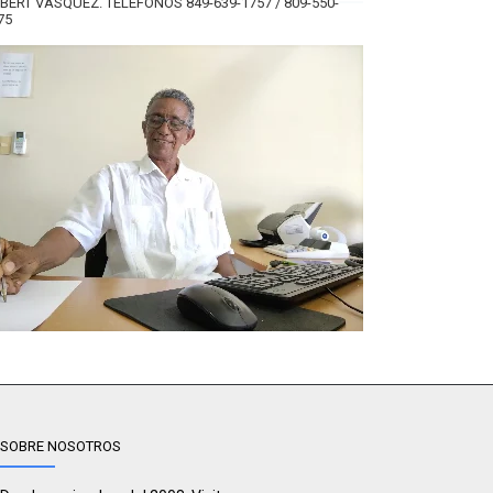
BERT VÁSQUEZ. TELÉFONOS 849-639-1757 / 809-550-
75
SOBRE NOSOTROS