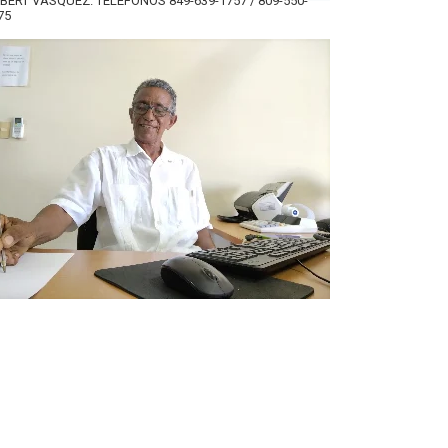
BERT VÁSQUEZ. TELÉFONOS 849-639-1757 / 809-550-
75