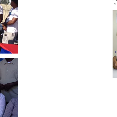
RO
52