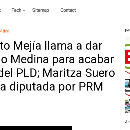
t
Tech
Sitemap
Contact
PA
litica
to Mejía llama a dar
ilo Medina para acabar
del PLD; Maritza Suero
 a diputada por PRM
AH