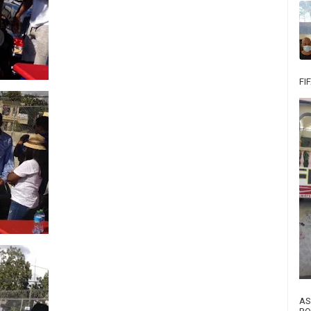
FI
AS