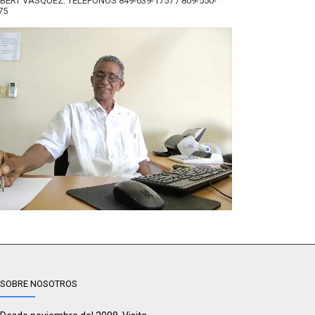
BERT VÁSQUEZ. TELÉFONOS 849-639-1757 / 809-550-
75
SOBRE NOSOTROS