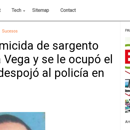
t
Tech
Sitemap
Contact
PA
Sucesos
omicida de sargento
 Vega y se le ocupó el
despojó al policía en
AH