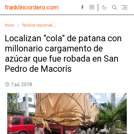
franklincordero.com
Inicio
Noticia nacional
Noticia regional/San Pedro de Macorís
Localizan "cola" de patana con
millonario cargamento de
azúcar que fue robada en San
Pedro de Macorís
7 jul, 2018