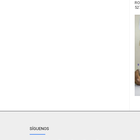
RO
52
SÍGUENOS