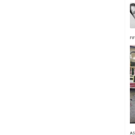
FI
AS