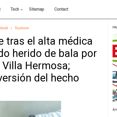
t
Tech
Sitemap
Contact
PA
licial
Sucesos
 tras el alta médica
do herido de bala por
n Villa Hermosa;
versión del hecho
AH