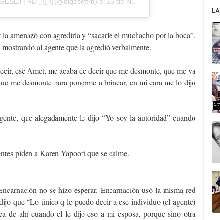
IGESETTRD 🇩🇴
(@digesettrd) el
15 de Nov de 2018 a las 7:48 PST
LA
 la amenazó con agredirla y “sacarle el muchacho por la boca”.
 mostrando al agente que la agredió verbalmente.
decir, ese Amet, me acaba de decir que me desmonte, que me va
que me desmonte para ponerme a brincar, en mi cara me lo dijo
agente, que alegadamente le dijo “Yo soy la autoridad” cuando
gentes piden a Karen Yapoort que se calme.
Encarnación no se hizo esperar. Encarnación usó la misma red
dijo que “Lo único q le puedo decir a ese individuo (el agente)
ca de ahí cuando el le dijo eso a mi esposa, porque sino otra