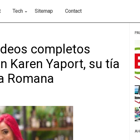
t
Tech
Sitemap
Contact
PA
videos completos
n Karen Yaport, su tía
La Romana
AH