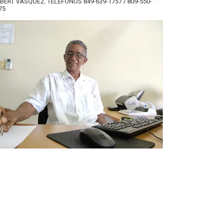
BERT VÁSQUEZ. TELÉFONOS 849-639-1757 / 809-550-
75