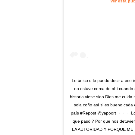
Ver esta pu
Lo único q le puedo decir a ese i
no estuve cerca de ahí cuando e
historia viese sido Dios me cuid
sola coño así si es bueno;cada 
país #Repost @yapoort ・・・ Lo p
qué pasó ? Por que nos detuvi
LA AUTORIDAD Y PORQUE ME DA 