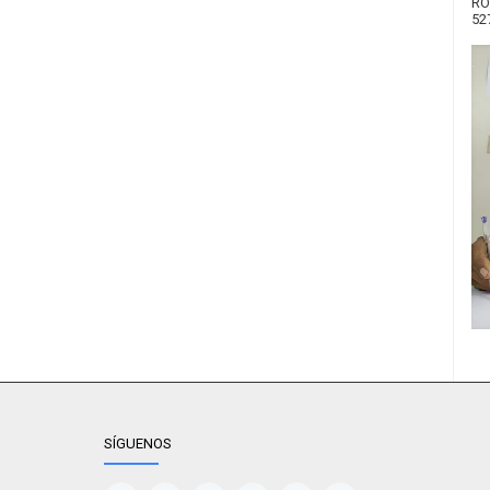
RO
52
SÍGUENOS