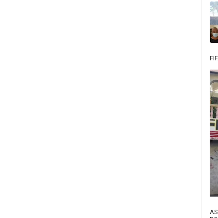
FI
AS