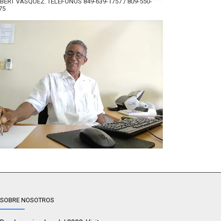
BERT VÁSQUEZ. TELÉFONOS 849-639-1757 / 809-550-
75
SOBRE NOSOTROS