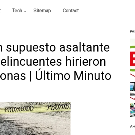
t
Tech
Sitemap
Contact
PA
 supuesto asaltante
elincuentes hirieron
sonas | Último Minuto
AH