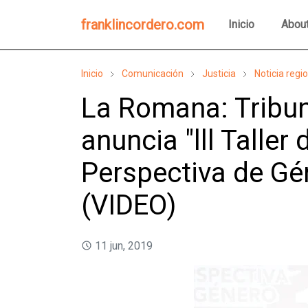
franklincordero.com
Inicio
Abou
Inicio
Comunicación
Justicia
Noticia regi
La Romana: Tribun
anuncia "lll Talle
Perspectiva de Gén
(VIDEO)
11 jun, 2019