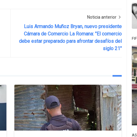
Noticia anterior
Luis Armando Muñoz Bryan, nuevo presidente
Cámara de Comercio La Romana: "El comercio
FI
debe estar preparado para afrontar desafíos del
siglo 21"
AS