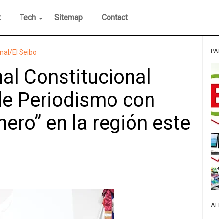
t
Tech
Sitemap
Contact
PA
onal/El Seibo
al Constitucional
r de Periodismo con
ero” en la región este
AH