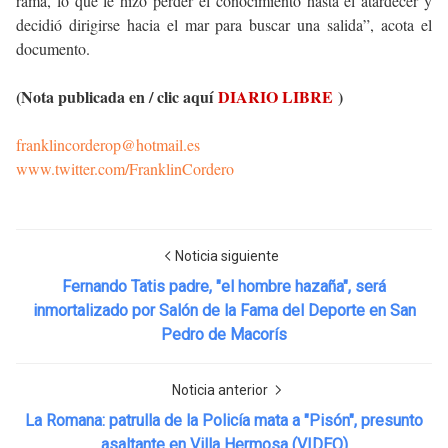
rama, lo que le hizo perder el conocimiento hasta el atardecer y
decidió dirigirse hacia el mar para buscar una salida”, acota el
documento.
(Nota publicada en / clic aquí
DIARIO LIBRE
)
franklincorderop@hotmail.es
www.twitter.com/FranklinCordero
Noticia siguiente
Fernando Tatis padre, "el hombre hazaña", será
inmortalizado por Salón de la Fama del Deporte en San
Pedro de Macorís
Noticia anterior
La Romana: patrulla de la Policía mata a "Pisón", presunto
asaltante en Villa Hermosa (VIDEO)