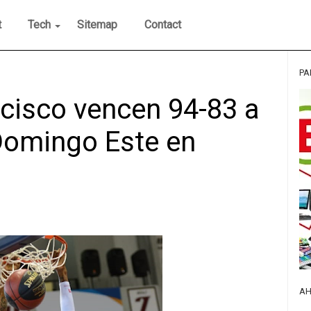
t
Tech
Sitemap
Contact
PA
ncisco vencen 94-83 a
Domingo Este en
AH