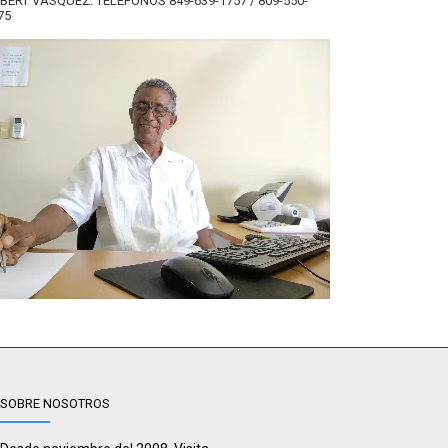
BERT VÁSQUEZ. TELÉFONOS 849-639-1757 / 809-550-
75
SOBRE NOSOTROS