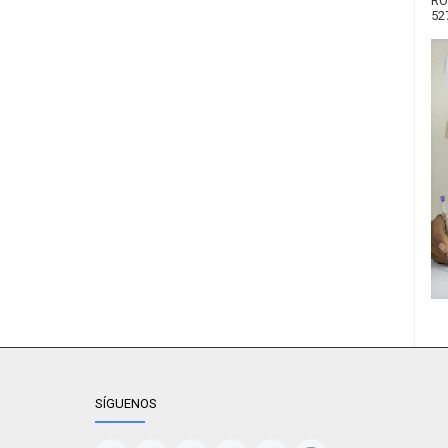
RO
52
SÍGUENOS