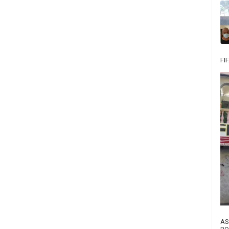
FI
AS