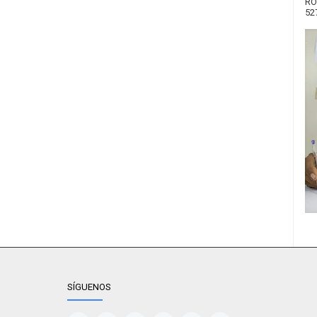
RO
52
SÍGUENOS