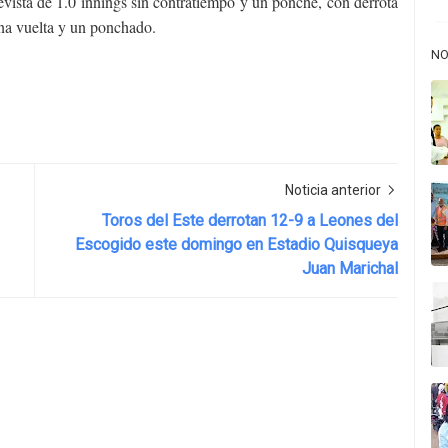
evista de 1.0 innings sin contratiempo y un ponche, con derrota
 una vuelta y un ponchado.
NO
Noticia anterior
Toros del Este derrotan 12-9 a Leones del
Escogido este domingo en Estadio Quisqueya
Juan Marichal