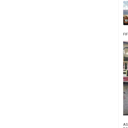
FI
AS