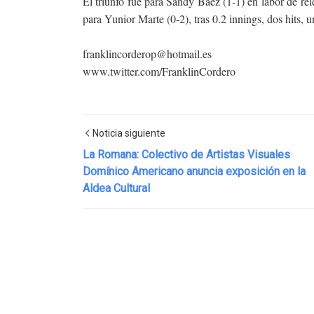
El triunfo fue para Sandy Báez (1-1) en labor de rel
para Yunior Marte (0-2), tras 0.2 innings, dos hits,
franklincorderop@hotmail.es
www.twitter.com/FranklinCordero
Noticia siguiente
La Romana: Colectivo de Artistas Visuales
Domínico Americano anuncia exposición en la
Aldea Cultural