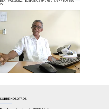
BERT VÁSQUEZ. TELÉFONOS 849-639-1757 / 809-550-
75
SOBRE NOSOTROS