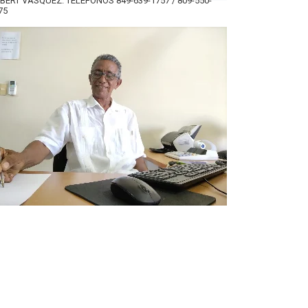
BERT VÁSQUEZ. TELÉFONOS 849-639-1757 / 809-550-
75