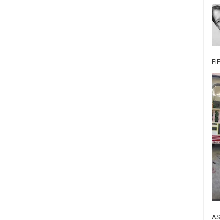
FI
AS