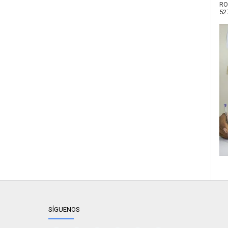
RO
52
SÍGUENOS