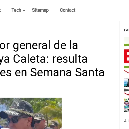
t
Tech
Sitemap
Contact
PA
r general de la
ya Caleta: resulta
des en Semana Santa
AH