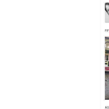
FI
AS