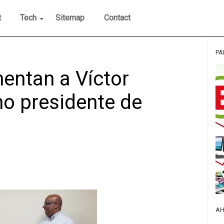
t
Tech
Sitemap
Contact
PA
entan a Víctor
mo presidente de
AH