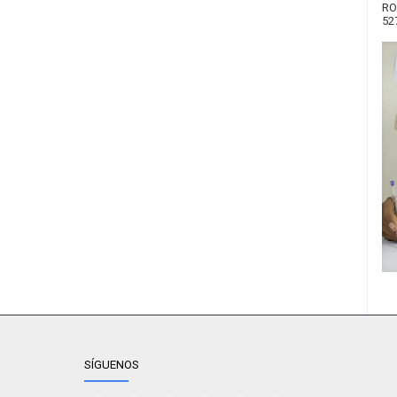
RO
52
SÍGUENOS