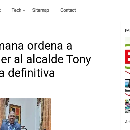
t
Tech
Sitemap
Contact
PA
mana ordena a
er al alcalde Tony
definitiva
AH