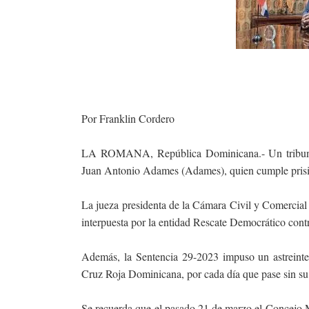
Por Franklin Cordero
LA ROMANA, República Dominicana.- Un tribunal 
Juan Antonio Adames (Adames), quien cumple prisió
La jueza presidenta de la Cámara Civil y Comerci
interpuesta por la entidad Rescate Democrático cont
Además, la Sentencia 29-2023 impuso un astreinte i
Cruz Roja Dominicana, por cada día que pase sin s
Se recuerda que el pasado 21 de marzo el Concejo 