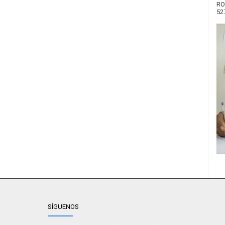
RO
52
SÍGUENOS