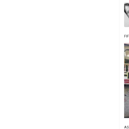
FI
AS