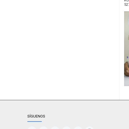
RO
52
SÍGUENOS