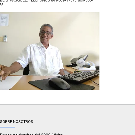
BERT VÁSQUEZ. TELÉFONOS 849-639-1757 / 809-550-
75
SOBRE NOSOTROS