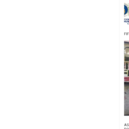
FI
AS