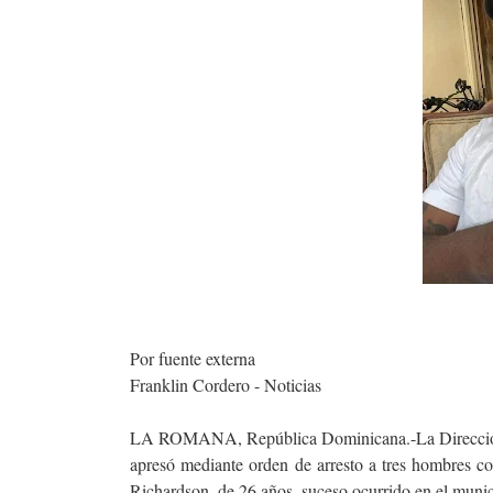
Por fuente externa
Franklin Cordero - Noticias
LA ROMANA, República Dominicana.-La Dirección Re
apresó mediante orden de arresto a tres hombres c
Richardson, de 26 años, suceso ocurrido en el muni