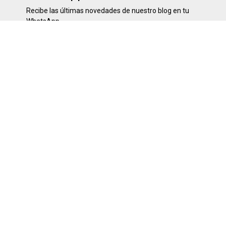
Recibe las últimas novedades de nuestro blog en tu
WhatsApp
SÍGUENOS
SOBRE NOSOTROS
Desde noviembre del 2008. Visita nuestra web para
estar al día de todo lo que sucede en tu comunidad y
en el resto del mundo. Encontrarás noticias locales,
nacionales e internacionales, así como artículos de
opinión, entrevistas y reportajes. También ofrecemos
contenido multimedia, como fotos, videos y podcasts.
Visita nuestra web hoy mismo y únete a nuestra
comunidad de lectores informados.