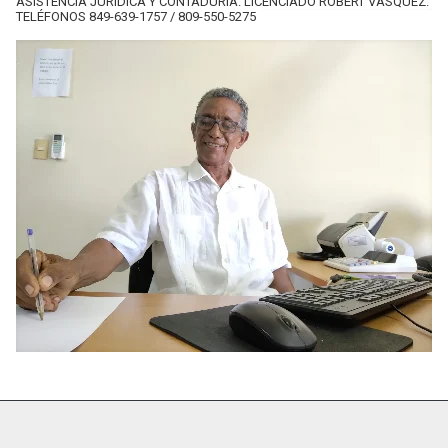
ASISTENCIA JURÍDICA Y CONTADURÍA. LICENCIADO ROBERT VÁSQUEZ.
TELÉFONOS 849-639-1757 / 809-550-5275