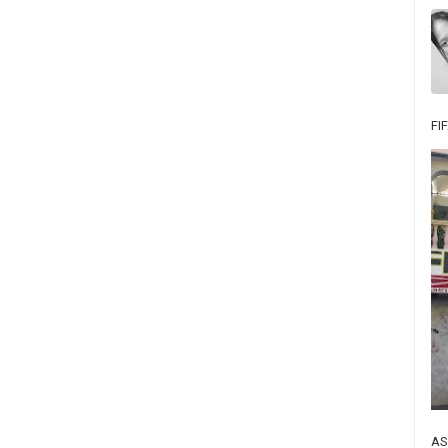
FI
AS