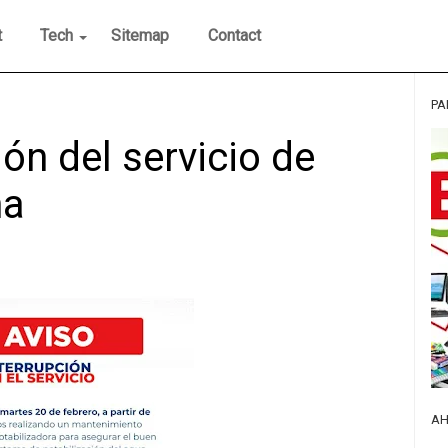
t
Tech
Sitemap
Contact
PA
ión del servicio de
na
AH