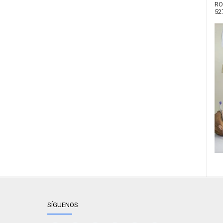
RO
52
SÍGUENOS