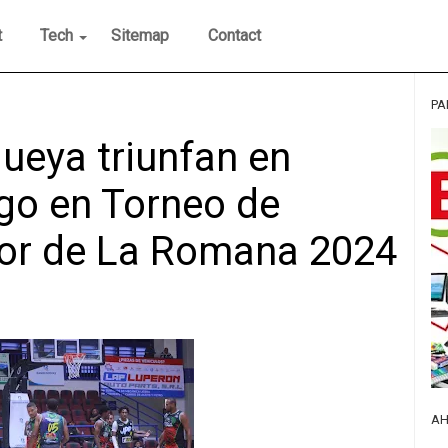
t
Tech
Sitemap
Contact
PA
queya triunfan en
go en Torneo de
ior de La Romana 2024
AH