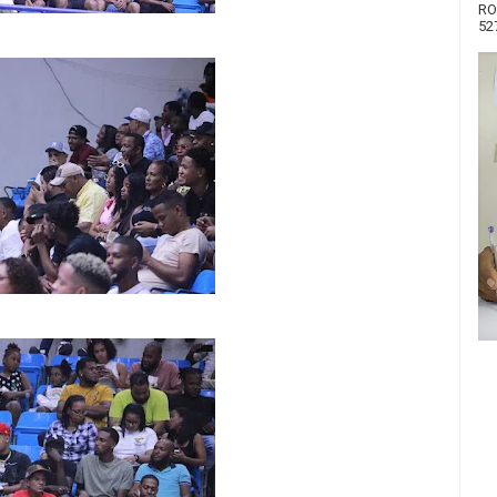
RO
52