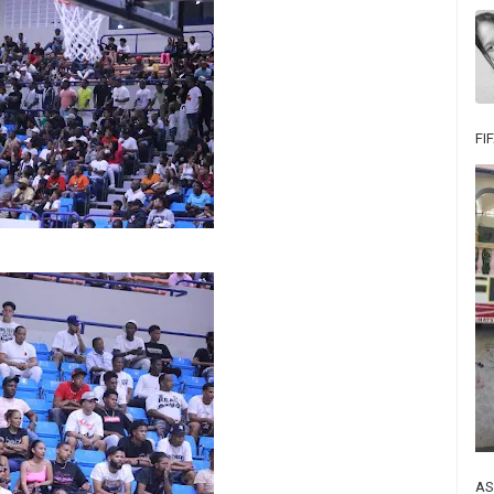
FI
AS