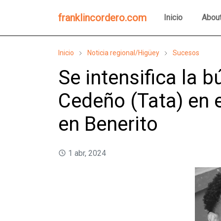
franklincordero.com
Inicio
Abou
Inicio
Noticia regional/Higüey
Sucesos
Se intensifica la 
Cedeño (Tata) en e
en Benerito
1 abr, 2024