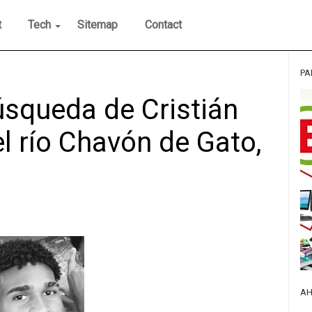
t
Tech
Sitemap
Contact
PA
búsqueda de Cristián
l río Chavón de Gato,
AH