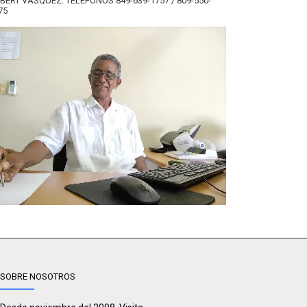
BERT VÁSQUEZ. TELÉFONOS 849-639-1757 / 809-550-
75
SOBRE NOSOTROS