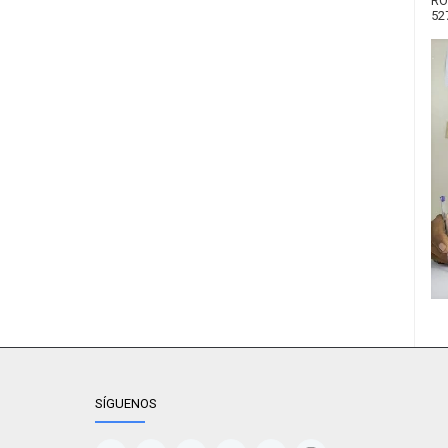
RO
52
SÍGUENOS