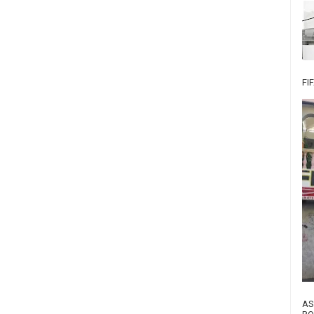
FI
AS