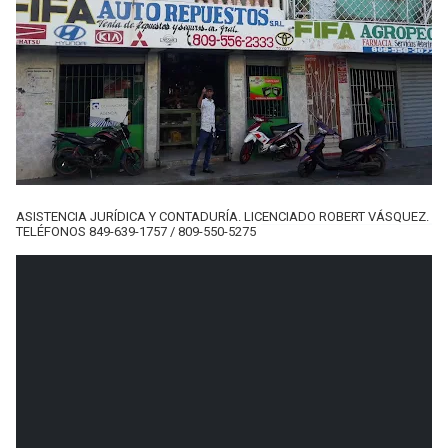
ASISTENCIA JURÍDICA Y CONTADURÍA. LICENCIADO ROBERT VÁSQUEZ.
TELÉFONOS 849-639-1757 / 809-550-5275