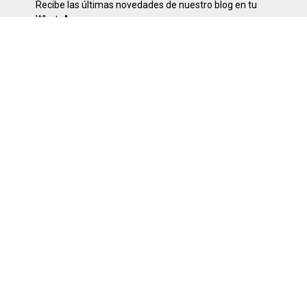
Recibe las últimas novedades de nuestro blog en tu
WhatsApp
SÍGUENOS
SOBRE NOSOTROS
Desde noviembre del 2008. Visita nuestra web para
estar al día de todo lo que sucede en tu comunidad y
en el resto del mundo. Encontrarás noticias locales,
nacionales e internacionales, así como artículos de
opinión, entrevistas y reportajes. También ofrecemos
contenido multimedia, como fotos, videos y podcasts.
Visita nuestra web hoy mismo y únete a nuestra
comunidad de lectores informados.