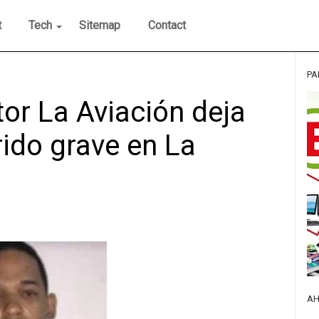
t
Tech
Sitemap
Contact
PA
tor La Aviación deja
ido grave en La
AH