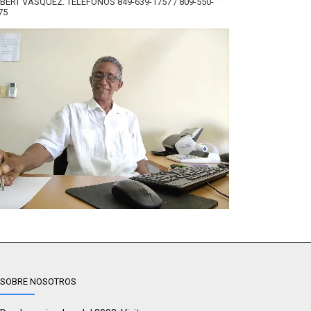
BERT VÁSQUEZ. TELÉFONOS 849-639-1757 / 809-550-
75
SOBRE NOSOTROS