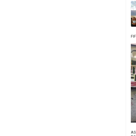
FI
AS