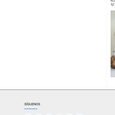
RO
52
SÍGUENOS