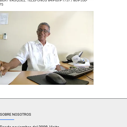
BERT VÁSQUEZ. TELÉFONOS 849-639-1757 / 809-550-
75
SOBRE NOSOTROS