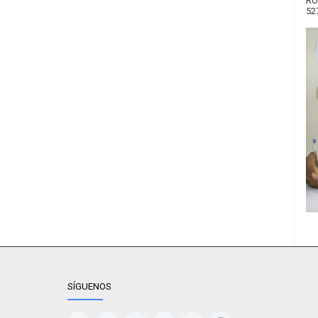
RO
52
SÍGUENOS