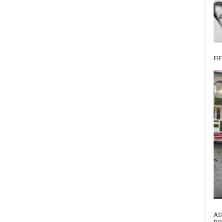
FI
AS