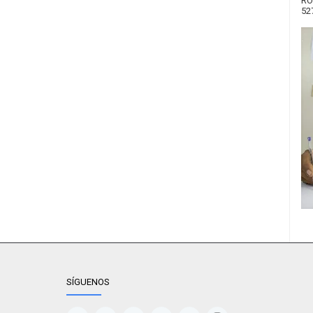
RO
52
SÍGUENOS