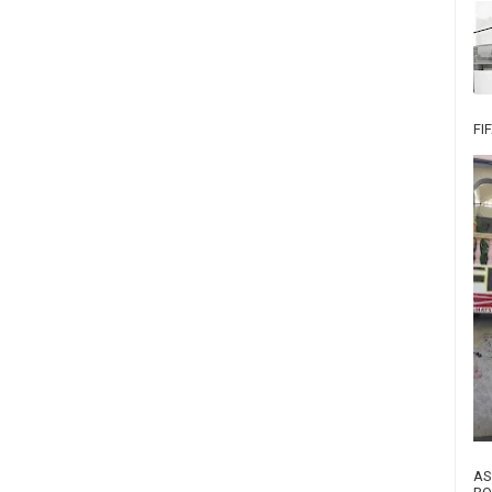
FI
AS