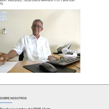
BERT VÁSQUEZ. TELÉFONOS 849-639-1757 / 809-550-
75
SOBRE NOSOTROS