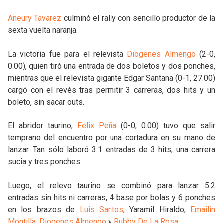
Aneury Tavarez
culminó el rally con sencillo productor de la
sexta vuelta naranja.
La victoria fue para el relevista
Diogenes Almengo
(2-0,
0.00), quien tiró una entrada de dos boletos y dos ponches,
mientras que el relevista gigante Edgar Santana (0-1, 27.00)
cargó con el revés tras permitir 3 carreras, dos hits y un
boleto, sin sacar outs.
El abridor taurino,
Felix Peña
(0-0, 0.00) tuvo que salir
temprano del encuentro por una cortadura en su mano de
lanzar. Tan sólo laboró 3.1 entradas de 3 hits, una carrera
sucia y tres ponches.
Luego, el relevo taurino se combinó para lanzar 5.2
entradas sin hits ni carreras, 4 base por bolas y 6 ponches
en los brazos de
Luis Santos
, Yaramil Hiraldo,
Emailin
Montilla
,
Diogenes Almengo
y
Rubby De La Rosa
.