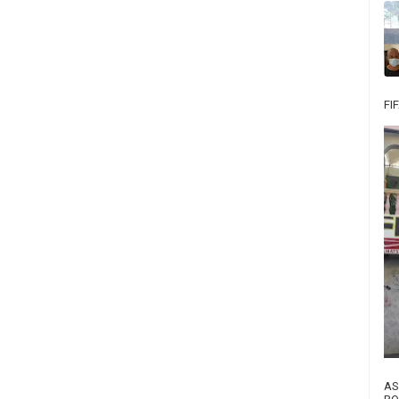
FI
AS