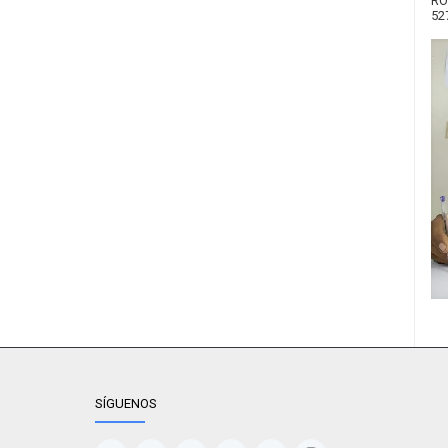
RO
52
SÍGUENOS