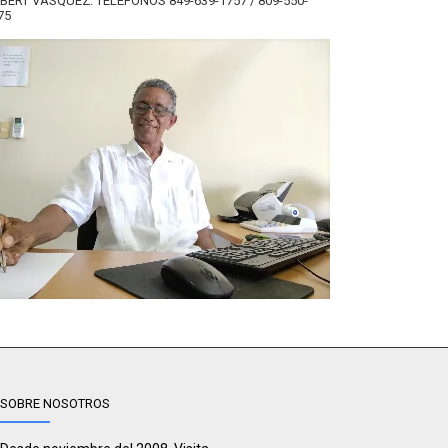
BERT VÁSQUEZ. TELÉFONOS 849-639-1757 / 809-550-
75
SOBRE NOSOTROS