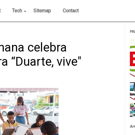
t
Tech
Sitemap
Contact
PA
mana celebra
a “Duarte, vive"
AH