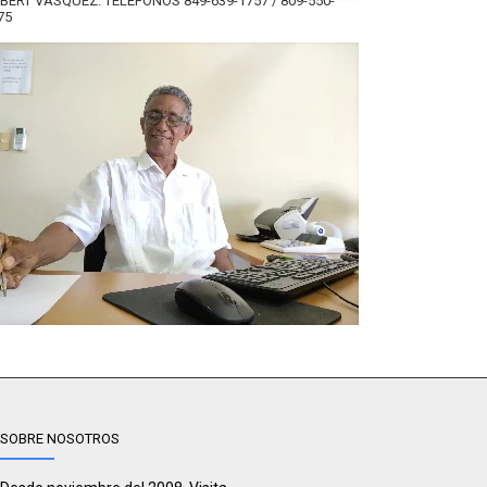
BERT VÁSQUEZ. TELÉFONOS 849-639-1757 / 809-550-
75
SOBRE NOSOTROS