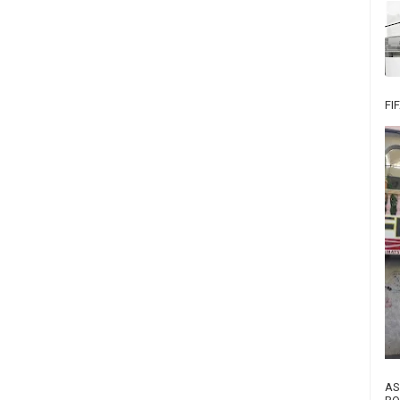
FI
AS