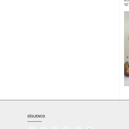
RO
52
SÍGUENOS