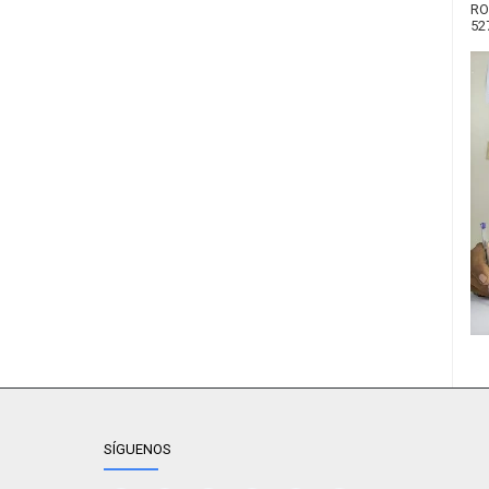
RO
52
SÍGUENOS