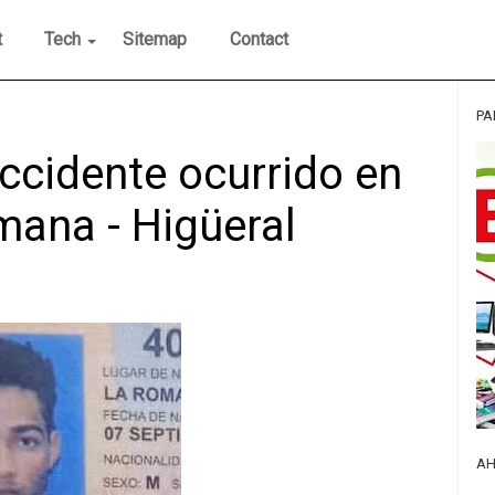
t
Tech
Sitemap
Contact
PA
accidente ocurrido en
mana - Higüeral
AH