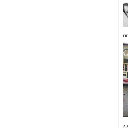
FI
AS