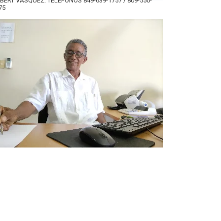
BERT VÁSQUEZ. TELÉFONOS 849-639-1757 / 809-550-
75