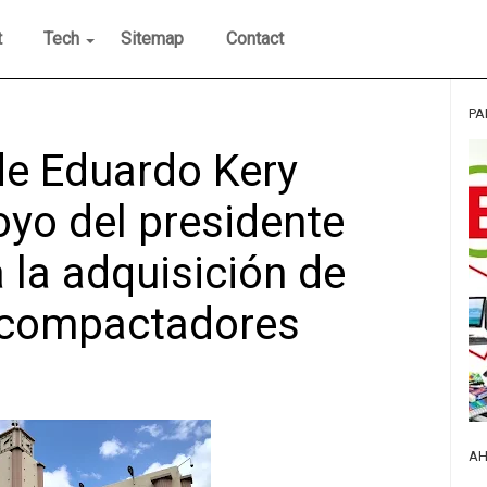
t
Tech
Sitemap
Contact
PA
de Eduardo Kery
oyo del presidente
 la adquisición de
 compactadores
AH