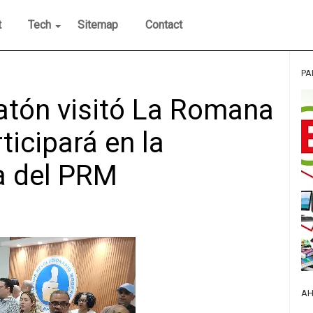
t
Tech
Sitemap
Contact
PA
atón visitó La Romana
ticipará en la
a del PRM
AH