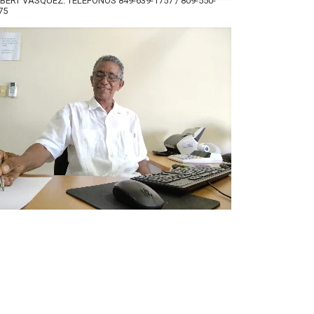
BERT VÁSQUEZ. TELÉFONOS 849-639-1757 / 809-550-
75