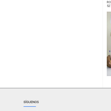
RO
52
SÍGUENOS