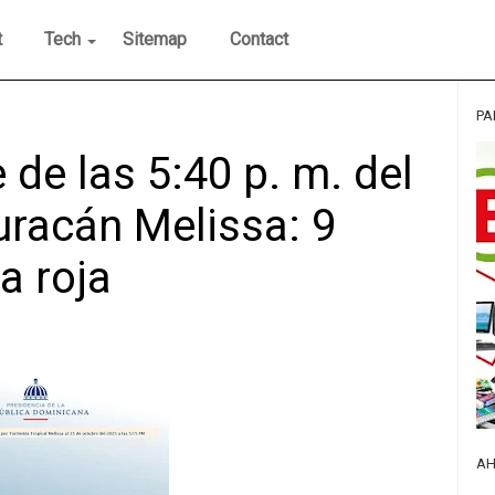
t
Tech
Sitemap
Contact
PA
de las 5:40 p. m. del
uracán Melissa: 9
a roja
AH