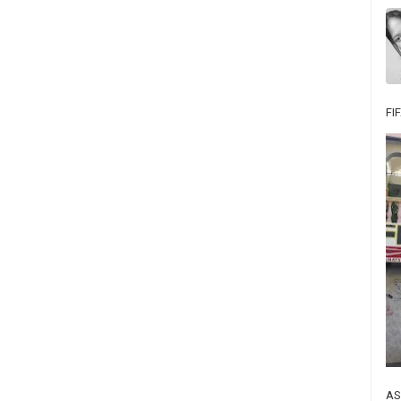
FI
AS