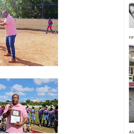
FI
AS