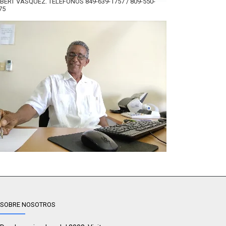
BERT VÁSQUEZ. TELÉFONOS 849-639-1757 / 809-550-
75
SOBRE NOSOTROS