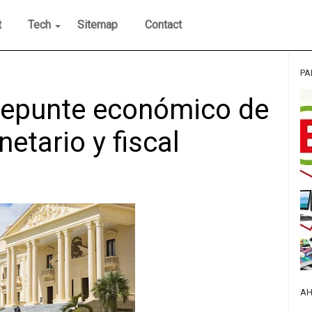
t
Tech
Sitemap
Contact
PA
l repunte económico de
etario y fiscal
AH