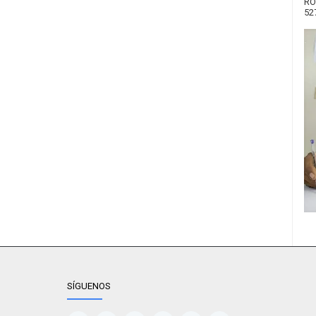
RO
52
SÍGUENOS