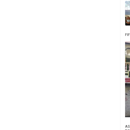
FI
AS