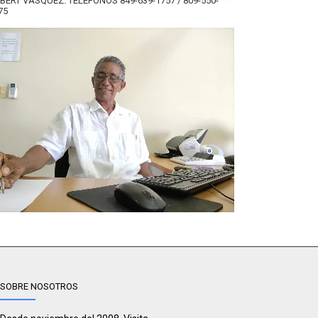
BERT VÁSQUEZ. TELÉFONOS 849-639-1757 / 809-550-
75
SOBRE NOSOTROS