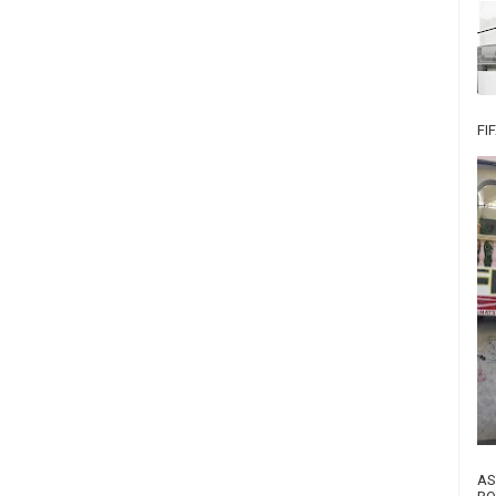
FI
AS