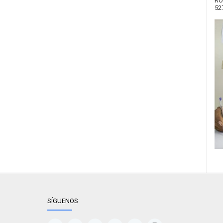
RO
52
SÍGUENOS