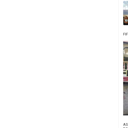
FI
AS