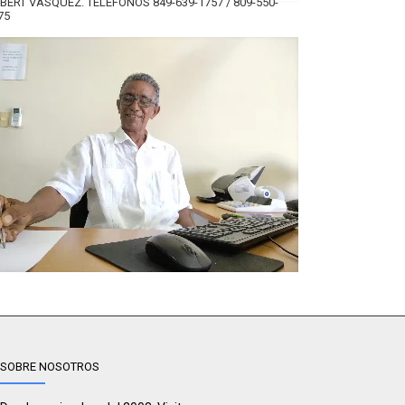
BERT VÁSQUEZ. TELÉFONOS 849-639-1757 / 809-550-
75
SOBRE NOSOTROS