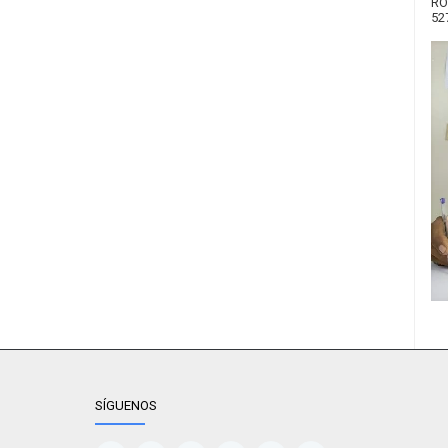
RO
52
SÍGUENOS