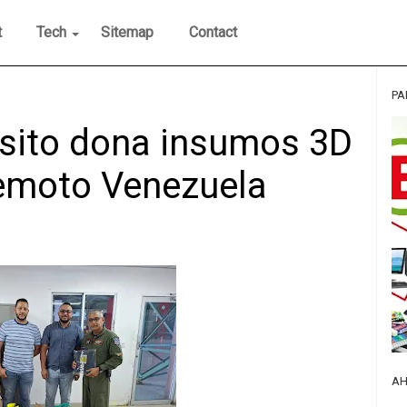
t
Tech
Sitemap
Contact
PA
sito dona insumos 3D
remoto Venezuela
AH