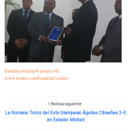
franklincorderop@gmail.com
www.twitter.com/FranklinCordero
Noticia siguiente
La Romana: Toros del Este blanquean Águilas Cibaeñas 2-0
en Estadio Micheli