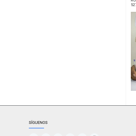
RO
52
SÍGUENOS