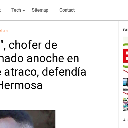
t
Tech
Sitemap
Contact
PA
licial
, chofer de
nado anoche en
 atraco, defendía
a Hermosa
AH