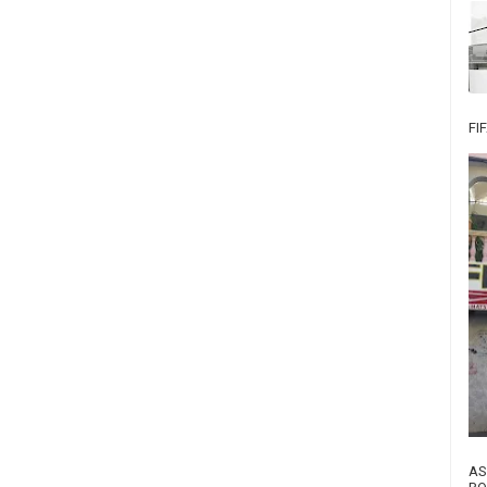
FI
AS