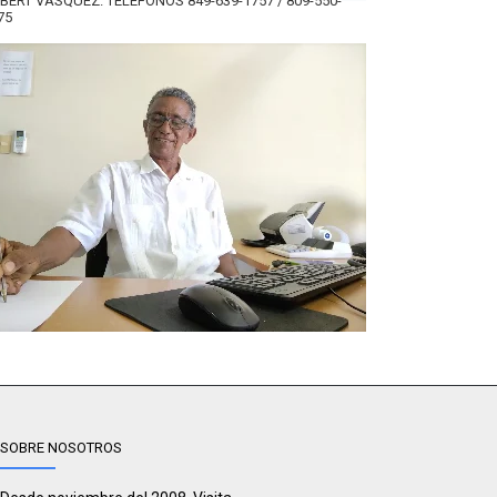
BERT VÁSQUEZ. TELÉFONOS 849-639-1757 / 809-550-
75
SOBRE NOSOTROS