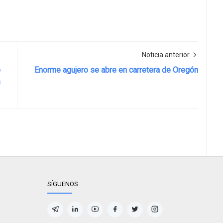
Noticia anterior
e
Enorme agujero se abre en carretera de Oregón
s
Deportiva,Noticia local/Policial
SÍGUENOS