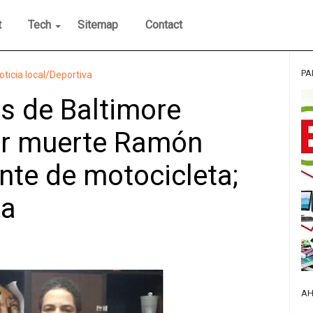
t
Tech
Sitemap
Contact
PA
oticia local/Deportiva
s de Baltimore
or muerte Ramón
nte de motocicleta;
da
AH