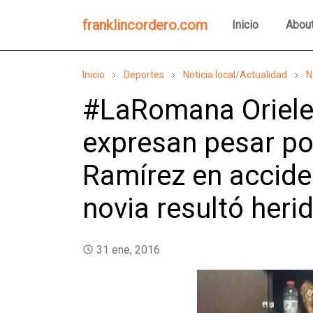
franklincordero.com
Inicio
Abou
Inicio
Deportes
Noticia local/Actualidad
N
#LaRomana Oriele
expresan pesar p
Ramírez en accide
novia resultó heri
31 ene, 2016