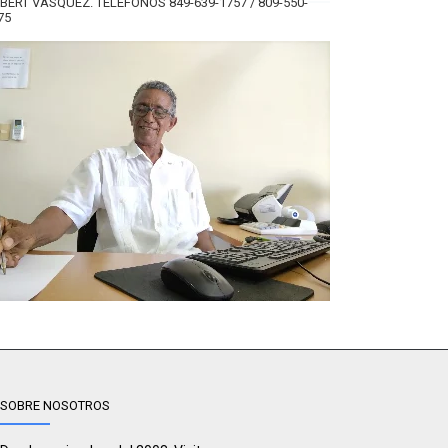
BERT VÁSQUEZ. TELÉFONOS 849-639-1757 / 809-550-
75
SOBRE NOSOTROS