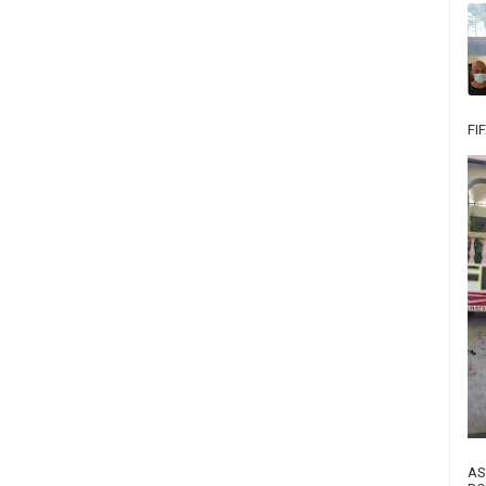
FI
AS