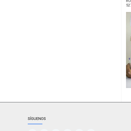
RO
52
SÍGUENOS