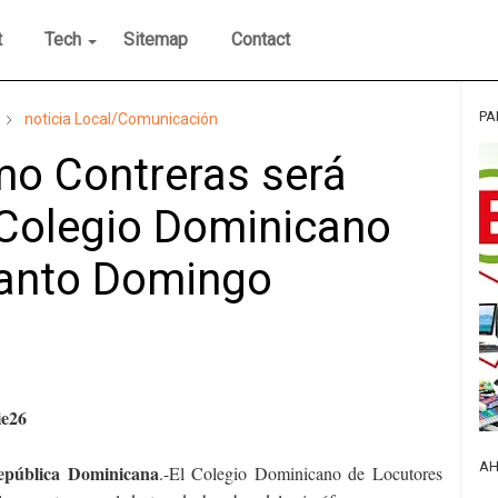
t
Tech
Sitemap
Contact
PA
noticia Local/Comunicación
o Contreras será
 Colegio Dominicano
Santo Domingo
ie26
AH
ública Dominicana
.-El Colegio Dominicano de Locutores